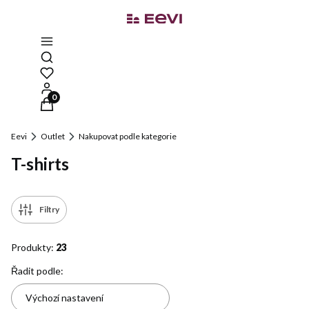
Otevřít vyhledávač
Produkty v košíku: 0. Zobrazit podrobnosti
Eevi
Outlet
Nakupovat podle kategorie
T-shirts
Filtry
Produkty:
23
Seznam produktů
Řadit podle:
Výchozí nastavení