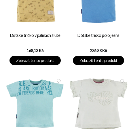
Dětské tričko v palmách žluté
Dětské tričko polo jeans
Cena
Cena
168,13 Kč
236,88 Kč
Zobrazit tento produkt
Zobrazit tento produkt