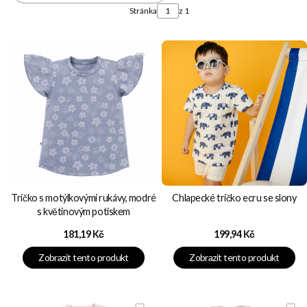
Stránka
z 1
Tričko s motýlkovými rukávy, modré
Chlapecké tričko ecru se slony
s květinovým potiskem
Cena
Cena
181,19 Kč
199,94 Kč
Zobrazit tento produkt
Zobrazit tento produkt