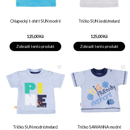
Chlapecký t-shirt SUN modré
Tričko SUN šedé/melanž
Cena
Cena
125,00 Kč
125,00 Kč
Zobrazit tento produkt
Zobrazit tento produkt
Tričko SUN modré/melanž
Tričko SAWANNA modré