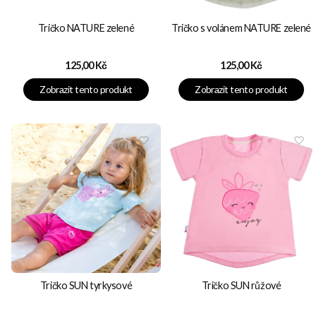
Tričko NATURE zelené
Tričko s volánem NATURE zelené
Cena
Cena
125,00 Kč
125,00 Kč
Zobrazit tento produkt
Zobrazit tento produkt
Tričko SUN tyrkysové
Tričko SUN růžové