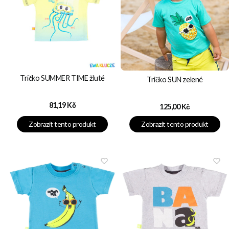
Tričko SUMMER TIME žluté
Tričko SUN zelené
Cena
81,19 Kč
Cena
125,00 Kč
Zobrazit tento produkt
Zobrazit tento produkt