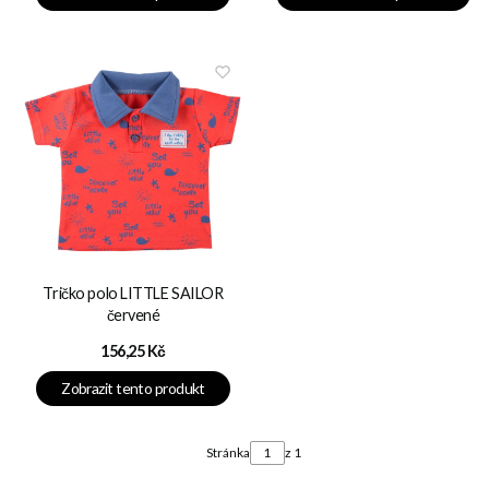
Tričko polo LITTLE SAILOR
červené
Cena
156,25 Kč
Zobrazit tento produkt
Stránka
z 1