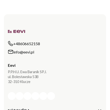
+48606652158
info@eevi.pl
Eevi
P.P.H.U. Ewa Baranik SP.J.
ul. Bolesławska 53B
32-310 Klucze