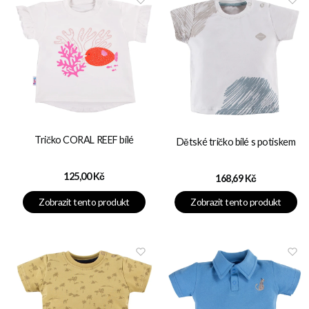
Tričko CORAL REEF bílé
Dětské tričko bílé s potiskem
Cena
125,00 Kč
Cena
168,69 Kč
Zobrazit tento produkt
Zobrazit tento produkt