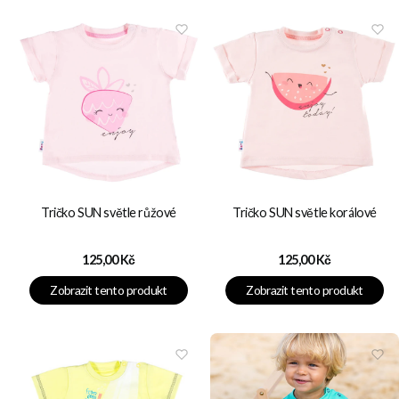
Tričko SUN světle růžové
Tričko SUN světle korálové
Cena
Cena
125,00 Kč
125,00 Kč
Zobrazit tento produkt
Zobrazit tento produkt