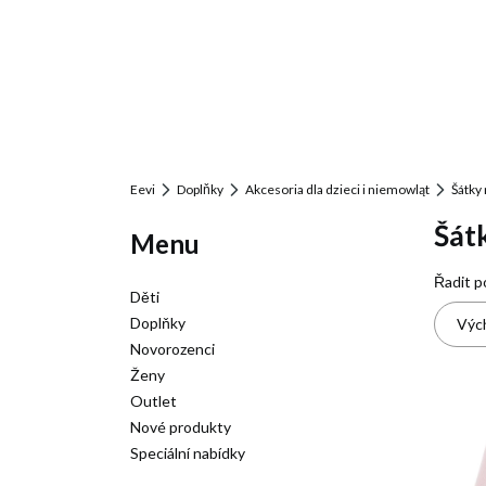
Eevi
Doplňky
Akcesoria dla dzieci i niemowląt
Šátky 
Šát
Menu
Sez
Řadit p
Děti
Doplňky
Vých
Novorozenci
Ženy
Outlet
Nové produkty
Speciální nabídky
Konec menu