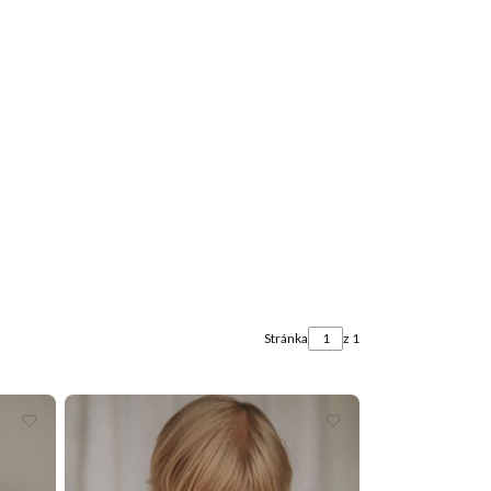
u: 0. Zobrazit podrobnosti
Stránka
z 1