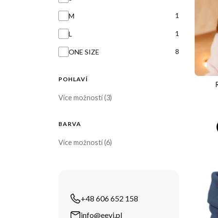
1
M
1
L
8
ONE SIZE
POHLAVÍ
pohlaví
Více možností (3)
BARVA
Barva
Více možností (6)
+48 606 652 158
info@eevi.pl