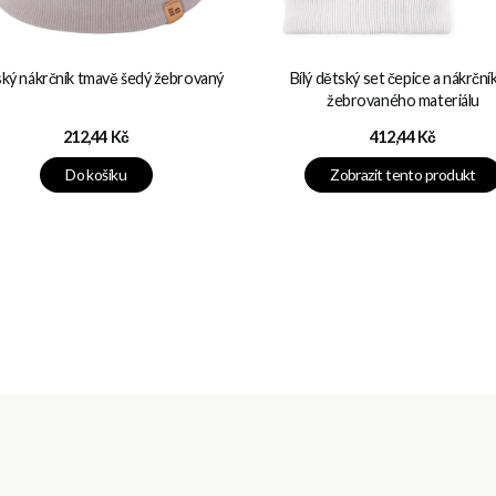
ký nákrčník tmavě šedý žebrovaný
Bílý dětský set čepice a nákrční
žebrovaného materiálu
Cena
Cena
212,44 Kč
412,44 Kč
Do košíku
Zobrazit tento produkt