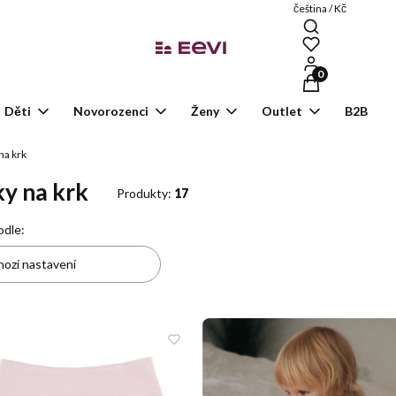
čeština / Kč
Produkty v košík
Děti
Novorozenci
Ženy
Outlet
B2B
na krk
ky na krk
Produkty:
17
nam produktů
odle:
ozí nastavení