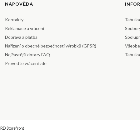
Menu v zápatí
NÁPOVĚDA
INFO
Kontakty
Tabulka
Reklamace a vrácení
Soubor
Doprava a platba
Spolup
Nařízení o obecné bezpečnosti výrobků (GPSR)
Všeobe
Nejčastější dotazy FAQ
Tabulka
Proveďte vrácení zde
RD Storefront