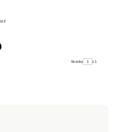
ku z
Stránka
z 1