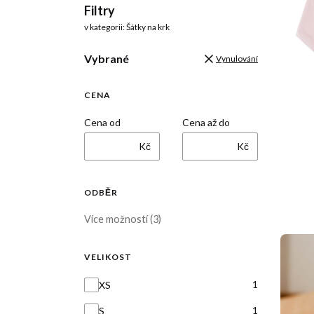
Filtry
v kategorii: Šátky na krk
Vybrané
Vynulování
CENA
Cena od
Cena až do
Kč
Kč
ODBĚR
Odběr
Více možností (3)
VELIKOST
Velikost
1
XS
1
S