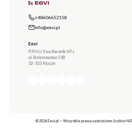
+48606652158
info@eevi.pl
Eevi
P.P.H.U. Ewa Baranik SP.J.
ul. Bolesławska 53B
32-310 Klucze
© 2026 Eevi.pl — Wszystkie prawa zastrzeżone.
Szablon NØ