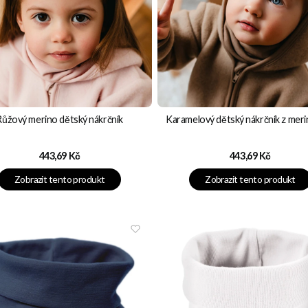
Růžový merino dětský nákrčník
Karamelový dětský nákrčník z meri
Cena
Cena
443,69 Kč
443,69 Kč
Zobrazit tento produkt
Zobrazit tento produkt