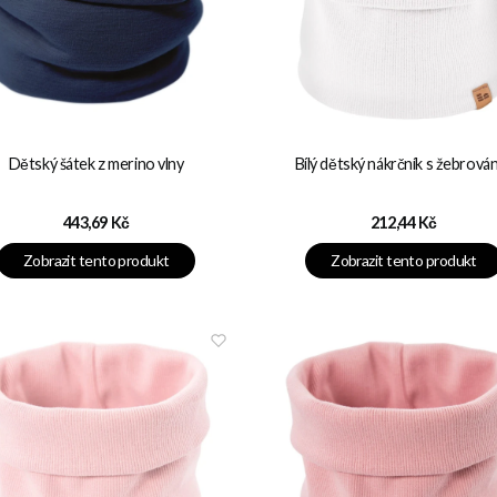
Dětský šátek z merino vlny
Bílý dětský nákrčník s žebrová
Cena
Cena
443,69 Kč
212,44 Kč
Zobrazit tento produkt
Zobrazit tento produkt