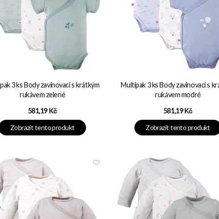
pak 3 ks Body zavinovací s krátkým
Multipak 3 ks Body zavinovací s k
rukávem zelené
rukávem modré
Cena
Cena
581,19 Kč
581,19 Kč
Zobrazit tento produkt
Zobrazit tento produkt