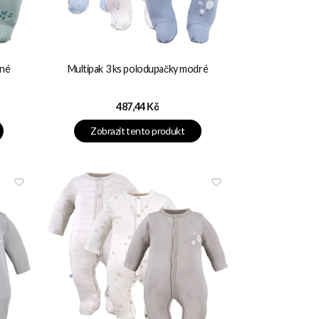
ené
Multipak 3 ks polodupačky modré
Cena
487,44 Kč
Zobrazit tento produkt