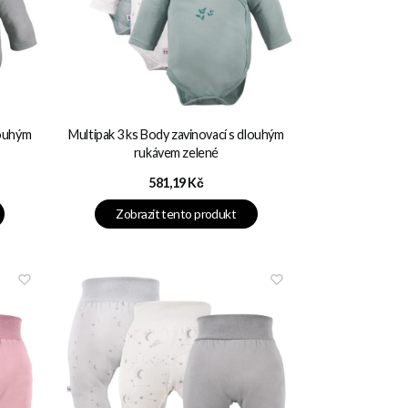
louhým
Multipak 3 ks Body zavinovací s dlouhým
rukávem zelené
Cena
581,19 Kč
Zobrazit tento produkt