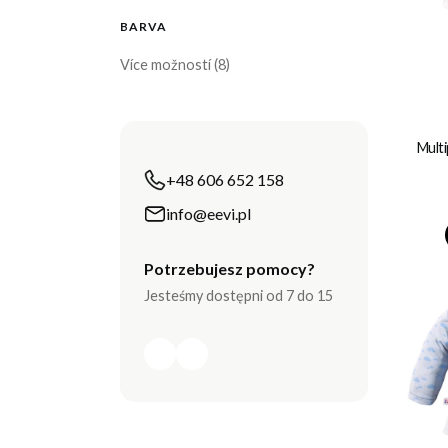
BARVA
Barva
Více možností (8)
Multi
+48 606 652 158
info@eevi.pl
Potrzebujesz pomocy?
Jesteśmy dostępni od 7 do 15