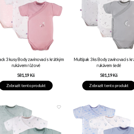
ack 3 kusy Body zavinovací s krátkým
Multipak 3 ks Body zavinovací s k
rukávem růžové
rukávem šedé
Cena
Cena
581,19 Kč
581,19 Kč
Zobrazit tento produkt
Zobrazit tento produkt