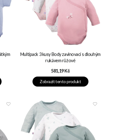
rátkým
Multipack 3 kusy Body zavinovací s dlouhým
rukávem růžové
Cena
581,19 Kč
Zobrazit tento produkt