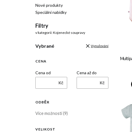
Nové produkty
Speciální nabídky
Konec menu
Filtry
v kategorii: Kojenecké soupravy
Vybrané
Vynulování
Multip
CENA
Cena od
Cena až do
Kč
Kč
ODBĚR
Odběr
Více možností (9)
VELIKOST