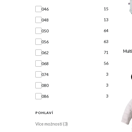
Velikost
15
046
13
048
64
050
63
056
Multi
71
062
56
068
3
074
3
080
3
086
POHLAVÍ
pohlaví
Více možností (3)