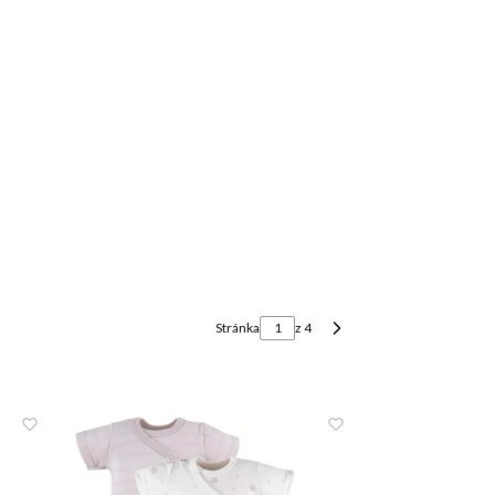
u: 0. Zobrazit podrobnosti
Stránka
z 4
Další produkty