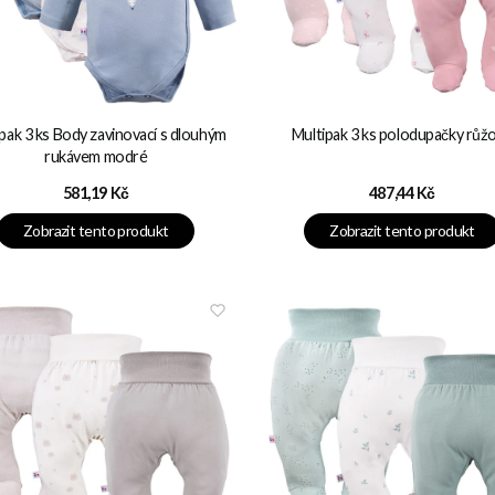
pak 3 ks Body zavinovací s dlouhým
Multipak 3 ks polodupačky růž
rukávem modré
Cena
Cena
581,19 Kč
487,44 Kč
Zobrazit tento produkt
Zobrazit tento produkt