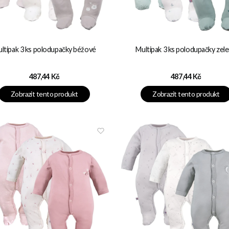
ltipak 3 ks polodupačky béžové
Multipak 3 ks polodupačky zel
Cena
Cena
487,44 Kč
487,44 Kč
Zobrazit tento produkt
Zobrazit tento produkt