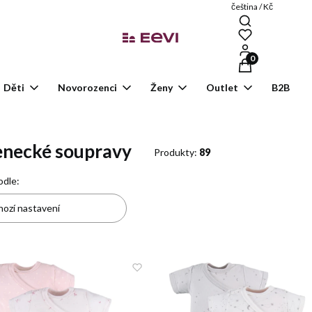
čeština / Kč
Produkty v košík
Děti
Novorozenci
Ženy
Outlet
B2B
enecké soupravy
Produkty:
89
nam produktů
odle:
ozí nastavení