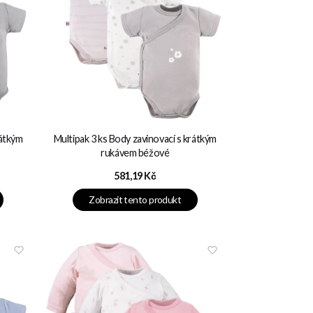
rátkým
Multipak 3 ks Body zavinovací s krátkým
rukávem béžové
Cena
581,19 Kč
Zobrazit tento produkt