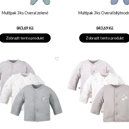
Multipak 3 ks Overal zelené
Multipak 3 ks Overal bílý/mod
Cena
Cena
843,69 Kč
843,69 Kč
Zobrazit tento produkt
Zobrazit tento produkt